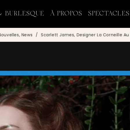
BURLESQUE
À PROPOS
SPECTACLES
Nouvelles, News
/
Scarlett James, Designer La Corneille Au