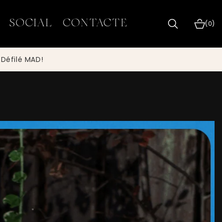
SOCIAL
CONTACTE
0 articl
(0)
 Défilé MAD!