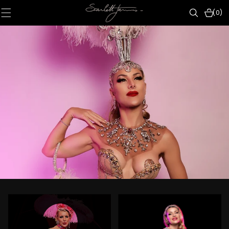
IGNORER ET
PASSER AU
0 articl
(0)
CONTENU