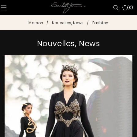
IGNORER ET
PASSER AU
0 articl
(0)
CONTENU
Maison
/
Nouvelles, News
/
Fashion
Nouvelles, News