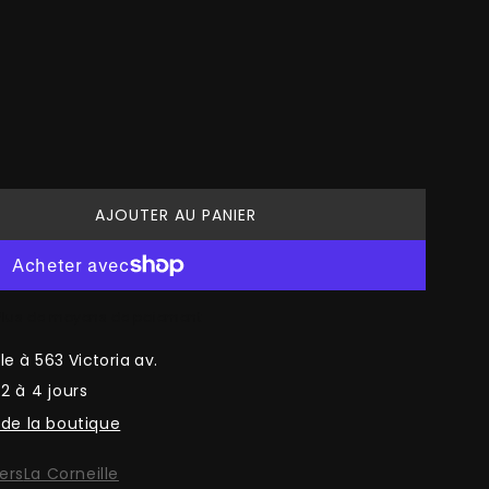
AJOUTER AU PANIER
Plus de moyens de paiement
ble à
563 Victoria av.
2 à 4 jours
 de la boutique
ers
La Corneille