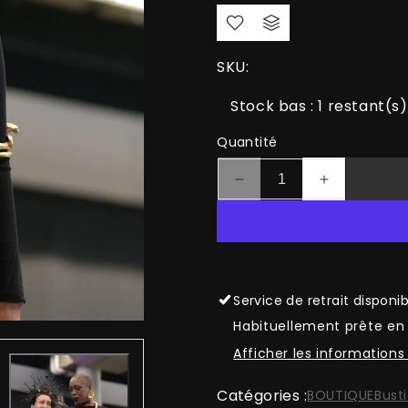
SKU:
Stock bas : 1 restant(s)
Quantité
Réduire
Augmenter
la
la
quantité
quantité
de
de
Le
Le
Grand
Grand
Service de retrait disponi
Serpent
Serpent
Habituellement prête en 
Afficher les informations
Catégories :
BOUTIQUE
Busti