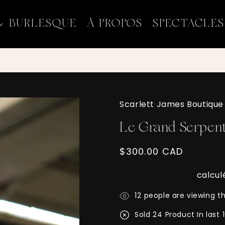
BURLESQUE
À PROPOS
SPECTACLES
Scarlett James Boutique
Le Grand Serpen
Prix
$300.00 CAD
habituel
Frais d'expédition
calcul
14
people are viewing th
Sold
21
Product In last
1