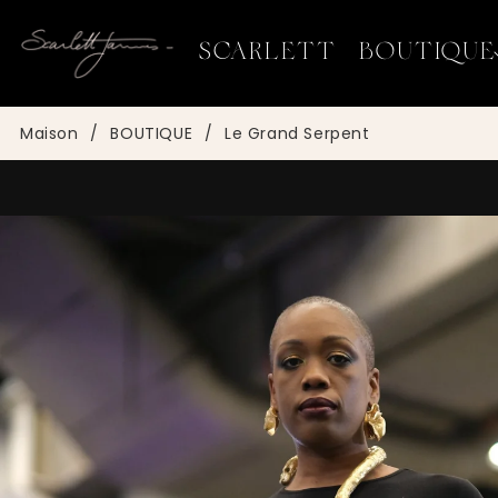
ET
PASSER
AU
SCARLETT
BOUTIQUE
CONTENU
Maison
/
BOUTIQUE
/
Le Grand Serpent
PASSER AUX
INFORMATIONS
PRODUITS