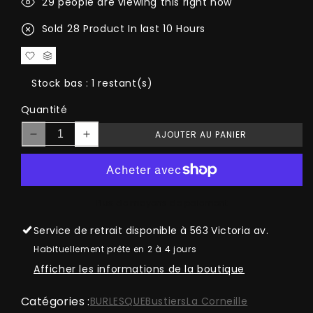
29
people are viewing this right now
Sold
28
Product In last
10 Hours
Stock bas : 1 restant(s)
Quantité
AJOUTER AU PANIER
Réduire
Augmenter
la
la
quantité
quantité
de
de
Vendu!
Vendu!
Plus de moyens de paiement
SOLD!
SOLD!
Le
Le
Service de retrait disponible à
563 Victoria av.
coeur
coeur
Habituellement prête en 2 à 4 jours
ceint
ceint
Afficher les informations de la boutique
Catégories :
BURLESQUE
Bustiers
La Corneille