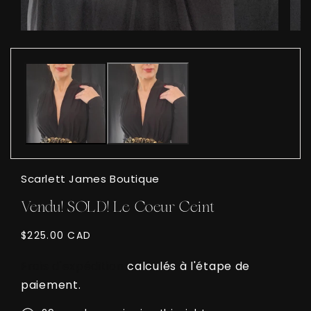
Ouvrir
Ouvri
le
le
média
médi
1
2
dans
dans
une
une
fenêtre
fenêt
modale
moda
Scarlett James Boutique
Vendu! SOLD! Le Coeur Ceint
Prix
$225.00 CAD
habituel
Frais d'expédition
calculés à l'étape de
paiement.