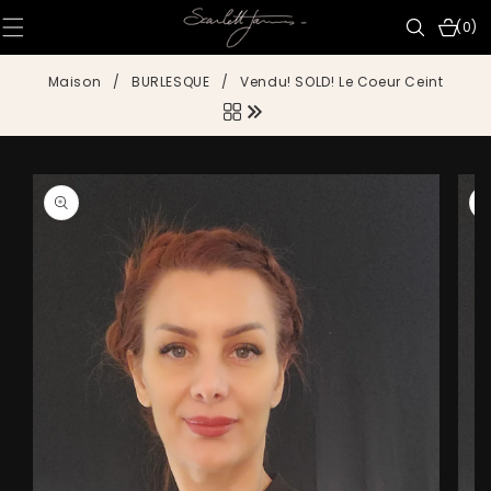
IGNORER ET
PASSER AU
0 articl
(0)
CONTENU
Maison
/
BURLESQUE
/
Vendu! SOLD! Le Coeur Ceint
PASSER AUX
INFORMATIONS
PRODUITS