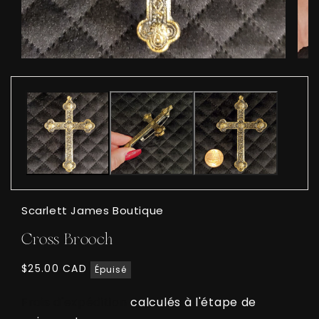
Ouvrir
Ouvri
le
le
média
médi
1
2
dans
dans
une
une
fenêtre
fenêt
modale
moda
Scarlett James Boutique
Cross Brooch
Prix
$25.00 CAD
Épuisé
habituel
Frais d'expédition
calculés à l'étape de