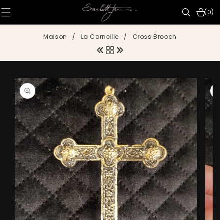
IGNORER ET
PASSER AU
0 articl
(0)
CONTENU
Maison
/
La Corneille
/
Cross Brooch
PASSER AUX
INFORMATIONS
PRODUITS