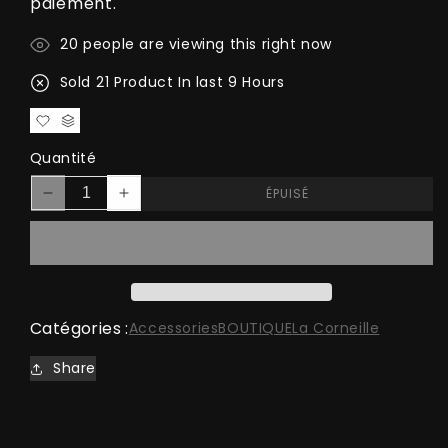
paiement.
13
people are viewing this right now
Sold
30
Product In last
20 Hours
Quantité
ÉPUISÉ
Réduire
Augmenter
la
la
quantité
quantité
de
de
Cross
Cross
brooch
brooch
Catégories :
Accessories
BOUTIQUE
La Corneille
Share