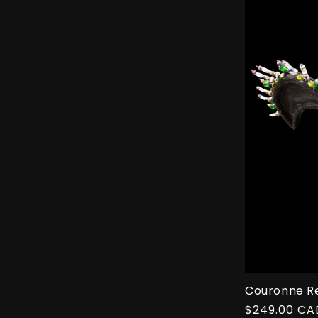
Couronne R
Prix
$249.00 CA