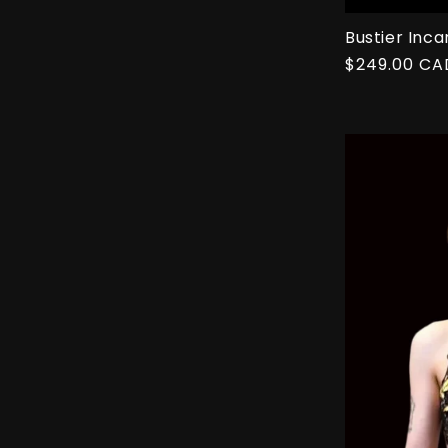
Bustier Inca
Prix
$249.00 CA
habituel