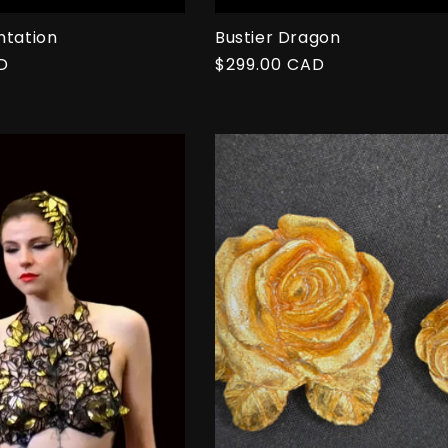
ntation
Bustier Dragon
D
Prix
$299.00 CAD
habituel