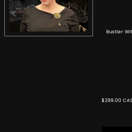
Bustier Wi
Prix
$299.00 CA
habituel