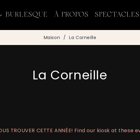
BURLESQUE
À PROPOS
SPECTACLES
Maison
/
La Corneille
C
La Corneille
O
L
L
US TROUVER CETTE ANNÉE! Find our kiosk at these e
E