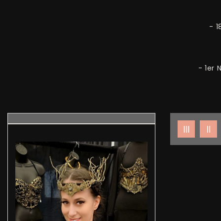
- 1
- 1er