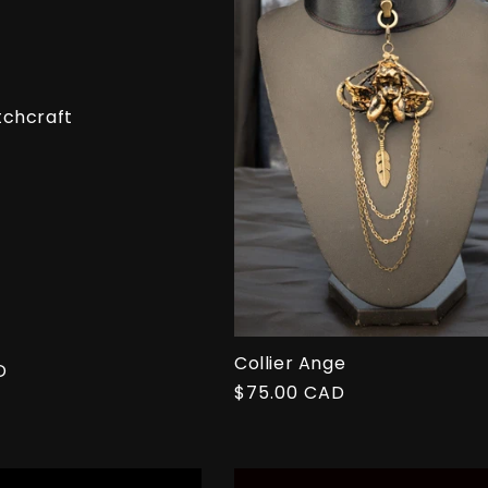
tchcraft
Collier Ange
D
Prix
$75.00 CAD
habituel