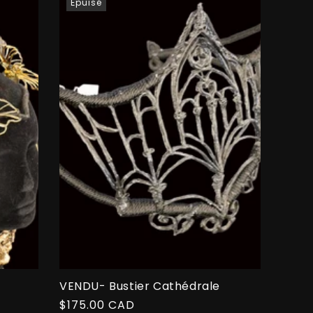
Épuisé
VENDU- Bustier Cathédrale
Prix
$175.00 CAD