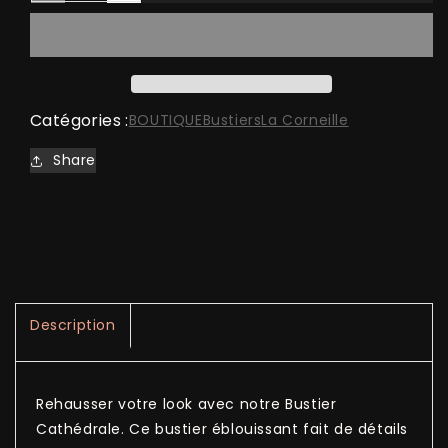
la
la
quantité
quantité
de
de
VENDU-
VENDU-
Bustier
Bustier
Catégories :
Cathédrale
Cathédrale
BOUTIQUE
Bustiers
La Corneille
Share
Description
Rehausser votre look avec notre Bustier
Cathédrale. Ce bustier éblouissant fait de détails