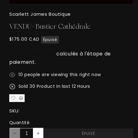
Ouvrir
le
Scarlett James Boutique
média
1
dans
VENDU- Bustier Cathédrale
une
fenêtre
modale
Prix
$175.00 CAD
Épuisé
habituel
Frais d'expédition
calculés à l'étape de
paiement.
19
people are viewing this right now
Sold
22
Product In last
11 Hours
SKU:
Quantité
ÉPUISÉ
Réduire
Augmenter