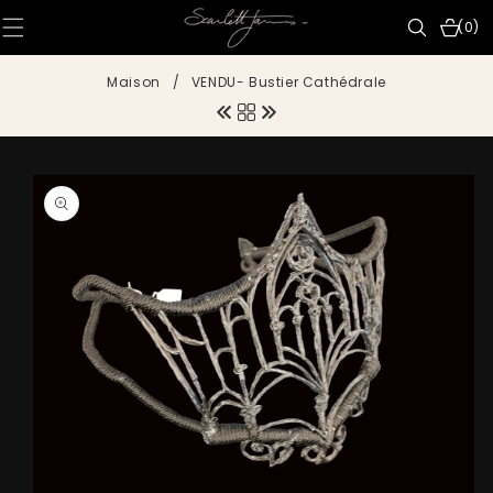
IGNORER ET
PASSER AU
0 articl
(0)
CONTENU
Maison
/
VENDU- Bustier Cathédrale
PASSER AUX
INFORMATIONS
PRODUITS