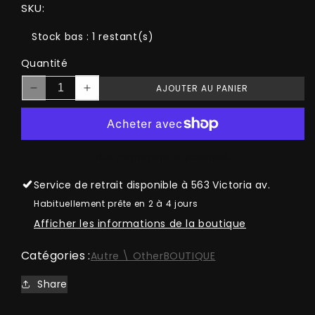
SKU:
Stock bas : 1 restant(s)
Quantité
AJOUTER AU PANIER
Réduire
Augmenter
la
la
quantité
quantité
de
de
Bolero
Bolero
Plus de moyens de paiement
3D
3D
Service de retrait disponible à
563 Victoria av.
Habituellement prête en 2 à 4 jours
Afficher les informations de la boutique
Catégories :
Autre \ Other
BOUTIQUE
Share