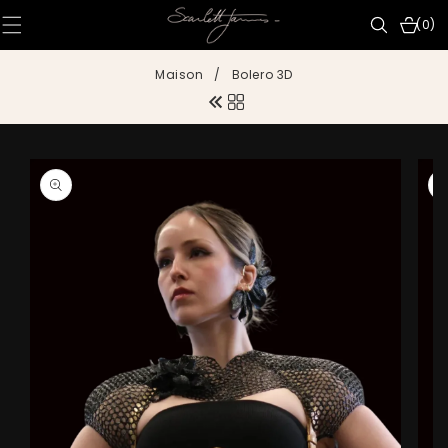
IGNORER ET
PASSER AU
0 articl
(0)
CONTENU
Maison
/
Bolero 3D
PASSER AUX
INFORMATIONS
PRODUITS