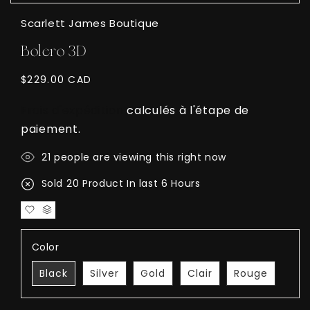
Scarlett James Boutique
Bolero 3D
Prix
$229.00 CAD
habituel
Frais d'expédition
calculés à l'étape de
paiement.
24
people are viewing this right now
Sold
25
Product In last
7 Hours
Color
Black
Silver
Gold
Clair
Rouge