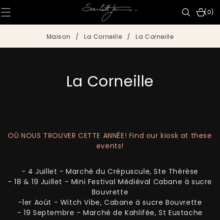
IGNORER ET
PASSER AU
0 articl
(0)
CONTENU
Maison
/
La Corneille
/
La Corneille
C
La Corneille
O
L
L
OÙ NOUS TROUVER CETTE ANNÉE! Find our kiosk at these
events!
E
- 4 Juillet - Marché du Crépuscule, Ste Thérèse
C
- 18 & 19 Juillet - Mini Festival Médiéval Cabane à sucre
T
Bouvrette
-1er Août - Witch Vibe, Cabane à sucre Bouvrette
I
- 19 Septembre - Marché de Kahlifée, St Eustache