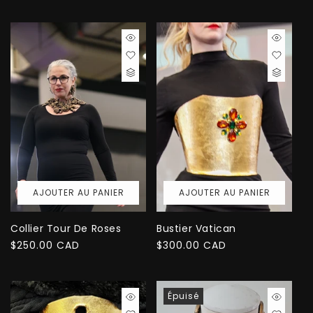
habituel
AJOUTER AU PANIER
AJOUTER AU PANIER
Collier Tour De Roses
Bustier Vatican
Prix
$250.00 CAD
Prix
$300.00 CAD
habituel
habituel
Épuisé