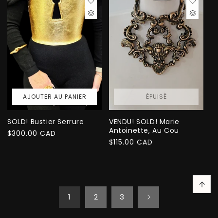
AJOUTER AU PANIER
ÉPUISÉ
SOLD! Bustier Serrure
VENDU! SOLD! Marie
Antoinette, Au Cou
Prix
$300.00 CAD
Prix
$115.00 CAD
habituel
habituel
1
2
3
Panier
Connexion