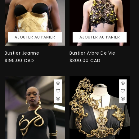
AJOUTER AU PANIER
AJOUTER AU PANIER
Bustier Jeanne
Bustier Arbre De Vie
Prix
$195.00 CAD
Prix
$300.00 CAD
habituel
habituel