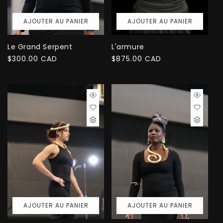
AJOUTER AU PANIER
AJOUTER AU PANIER
Le Grand Serpent
L'armure
Prix
$300.00 CAD
Prix
$875.00 CAD
habituel
habituel
AJOUTER AU PANIER
AJOUTER AU PANIER