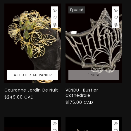
Épuisé
AJOUTER AU PANIER
ÉPUISÉ
Couronne Jardin De Nuit
VENDU- Bustier
Cathédrale
Prix
$249.00 CAD
Prix
$175.00 CAD
habituel
habituel