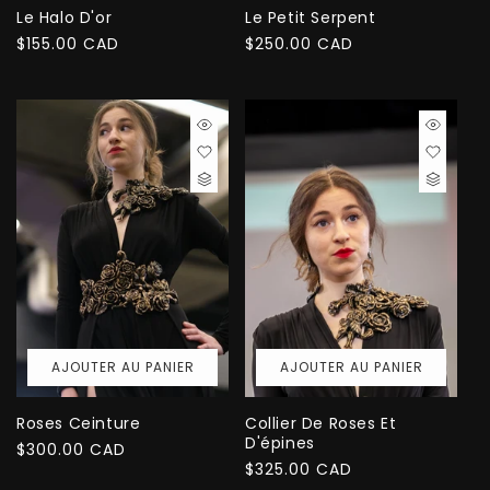
Le Halo D'or
Le Petit Serpent
Prix
$155.00 CAD
Prix
$250.00 CAD
habituel
habituel
AJOUTER AU PANIER
AJOUTER AU PANIER
Roses Ceinture
Collier De Roses Et
D'épines
Prix
$300.00 CAD
Prix
$325.00 CAD
habituel